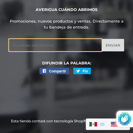
AVERIGUA CUÁNDO ABRIMOS
Promociones, nuevos productos y ventas. Directamente a
tu bandeja de entrada.
Email
DIFUNDIR LA PALABRA:
Compartir
Compartir
Pío
Tweet
en
en
Facebook
Twitter
Esta tienda contará con tecnología Shopify
Shopify
ES
EN